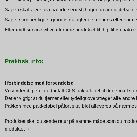
Sagen skal være os i hænde senest 3 uger fra anmeldelsen elle
Sager som henligger grundet manglende respons eller som er a
Efter endt service vil vi returnere produktet til dig, til en p
Praktisk info:
I forbindelse med forsendelse
:
Vi sender dig en forudbetalt GLS pakkelabel til din e-mail so
Det er vigtigt at du fjerner eller tydeligt overstreger alle an
Pakken med pakkelabel påført skal blot afleveres på nærmes
Produktet skal du sende retur på samme måde som du modtog den
produktet )