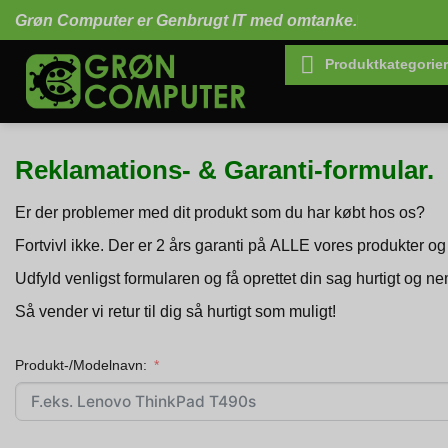
Fortsæt
Grøn Computer er Genbrugt IT med omtanke.
til
indhold
Produktkategorier
Reklamations- & Garanti-formular.
Er der problemer med dit produkt som du har købt hos os?
Fortvivl ikke. Der er 2 års garanti på ALLE vores produkter og 
Udfyld venligst formularen og få oprettet din sag hurtigt og ne
Så vender vi retur til dig så hurtigt som muligt!
Produkt-/Modelnavn: