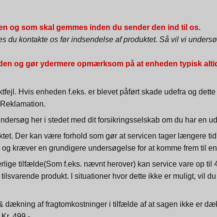
den og som skal gemmes inden du sender den ind til os.
s du kontakte os før indsendelse af produktet. Så vil vi unders
eden og gør ydermere opmærksom på at enheden typisk altid bl
fejl. Hvis enheden f.eks. er blevet påført skade udefra og dette h
r Reklamation.
dersøg her i stedet med dit forsikringsselskab om du har en udv
et. Der kan være forhold som gør at servicen tager længere tid. 
isk og kræver en grundigere undersøgelse for at komme frem til en
lige tilfælde(Som f.eks. nævnt herover) kan service vare op til 4 
lsvarende produkt. I situationer hvor dette ikke er muligt, vil du bl
 & dækning af fragtomkostninger i tilfælde af at sagen ikke er d
 Kr. 499,-