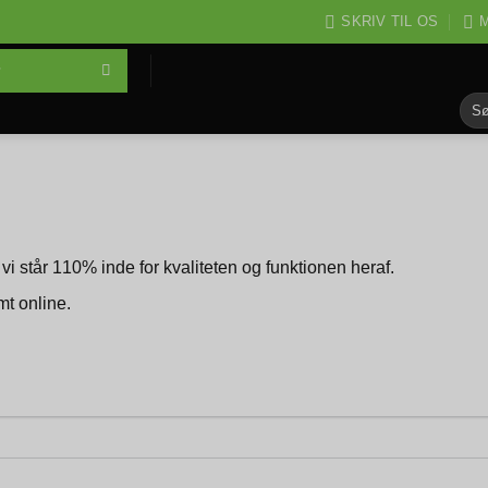
SKRIV TIL OS
M
Søg
efter
vi står 110% inde for kvaliteten og funktionen heraf.
mt online.