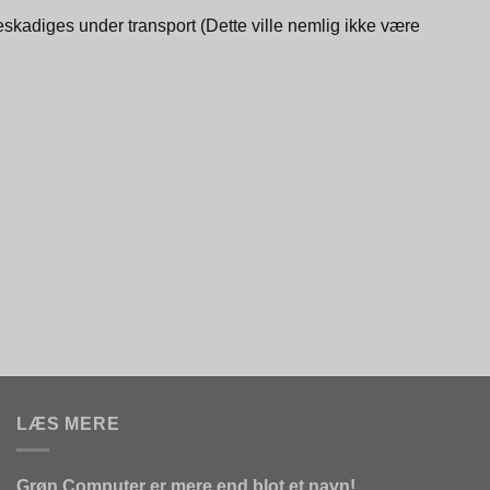
skadiges under transport (Dette ville nemlig ikke være
LÆS MERE
Grøn Computer er mere end blot et navn!