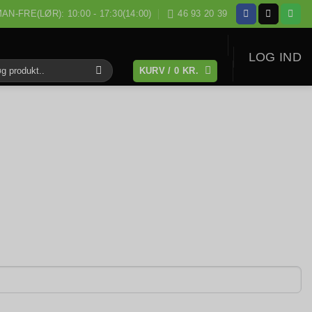
AN-FRE(LØR): 10:00 - 17:30(14:00)
46 93 20 39
LOG IND
KURV /
0
KR.
: