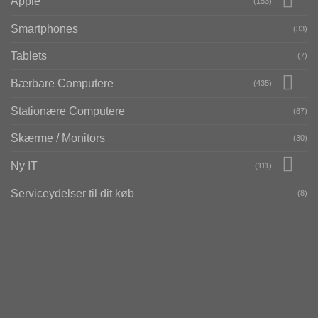
Apple
(153)
Smartphones
(33)
Tablets
(7)
Bærbare Computere
(435)
Stationære Computere
(87)
Skærme / Monitors
(30)
Ny IT
(111)
Serviceydelser til dit køb
(8)