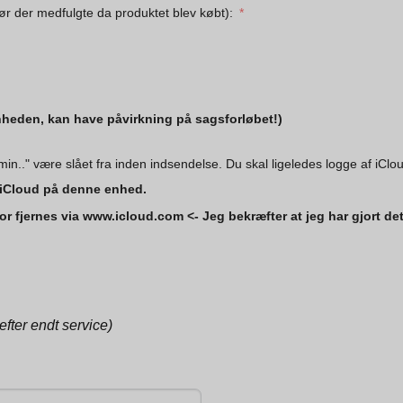
ør der medfulgte da produktet blev købt):
nheden, kan have påvirkning på sagsforløbet!)
min.." være slået fra inden indsendelse. Du skal ligeledes logge af iClo
af iCloud på denne enhed.
erfor fjernes via www.icloud.com <- Jeg bekræfter at jeg har gjort d
efter endt service)