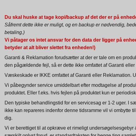
Du skal huske at tage kopi/backup af det der er på enhe
Såfremt dette ikke er muligt, og en backup er nødvendig, bede
betaling.)
Vi påtager os intet ansvar for den data der ligger på enh
betyder at alt bliver slettet fra enheden!)
Garanti & Reklamation forudsætter at der er tale om en produkt
den pågældende fejl, så er dette ikke omfattet af Garanti elle
Væskeskade er IKKE omfattet af Garanti eller Reklamation. Un
Vi påbegynder service umiddelbart efter modtagelse af produkt
produktet. Eller f.eks. hvis fejlen på produktet kun er period
Den typiske behandlingstid for en servicesag er 1-2 uger. I sær
ikke kan repareres indenfor denne tidsramme vil vi ombytte til ti
dig.
Vi er berettiget til at opkræve et rimeligt undersøgelsesgebyr
særskilt oplyst forud, er standardtaksten for begge ting samlet