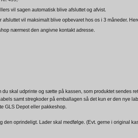
rs vil sagen automatisk blive afsluttet og afvist.
fsluttet vil maksimalt blive opbevaret hos os i 3 måneder. Here
akkeshop nærmest den angivne kontakt adresse.
m du skal udprinte og sætte på kassen, som produktet sendes retu
dre labels samt stregkoder på emballagen så det kun er den nye lab
te GLS Depot eller pakkeshop.
 oprindeligt. Lader skal medfølge. (Evt. gerne i original kasse 